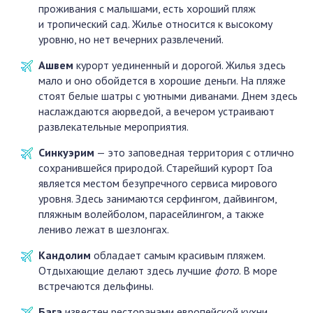
проживания с малышами, есть хороший пляж
и тропический сад. Жилье относится к высокому
уровню, но нет вечерних развлечений.
Ашвем
курорт уединенный и дорогой. Жилья здесь
мало и оно обойдется в хорошие деньги. На пляже
стоят белые шатры с уютными диванами. Днем здесь
наслаждаются аюрведой, а вечером устраивают
развлекательные мероприятия.
Синкуэрим
— это заповедная территория с отлично
сохранившейся природой. Старейший курорт Гоа
является местом безупречного сервиса мирового
уровня. Здесь занимаются серфингом, дайвингом,
пляжным волейболом, парасейлингом, а также
лениво лежат в шезлонгах.
Кандолим
обладает самым красивым пляжем.
Отдыхающие делают здесь лучшие
фото
. В море
встречаются дельфины.
Бага
известен ресторанами европейской кухни,