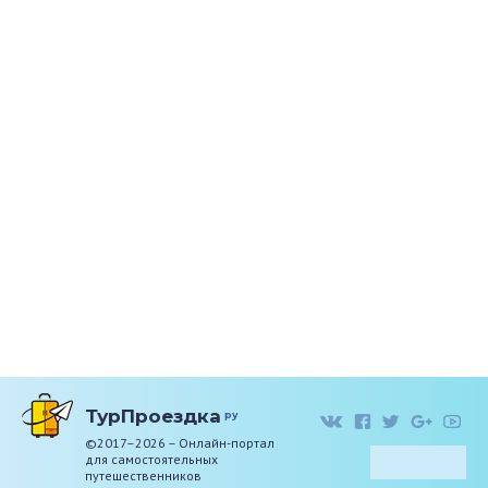
ТурПроездка
ру
©2017–2026 – Онлайн-портал
для самостоятельных
путешественников