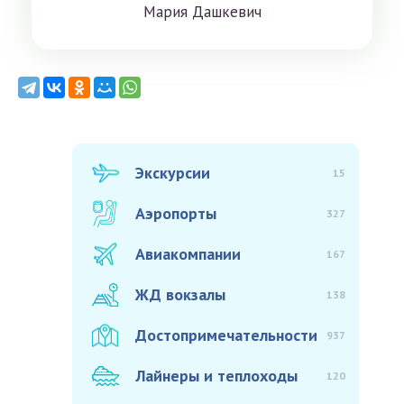
Мaрия Дaшкeвич
Экскурсии
15
Аэропорты
327
Авиакомпании
167
ЖД вокзалы
138
Достопримечательности
937
Лайнеры и теплоходы
120