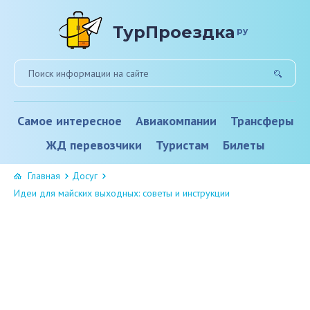
ТурПроездка
ру
Самое интересное
Авиакомпании
Трансферы
ЖД перевозчики
Туристам
Билеты
Главная
Досуг
Идеи для майских выходных: советы и инструкции