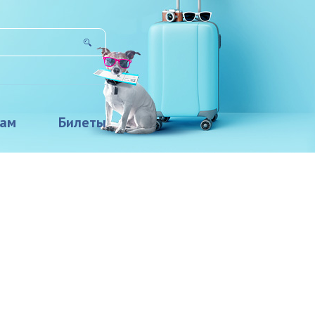
там
Билеты