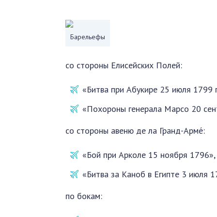
Барельефы
со стороны Елисейских Полей:
«Битвa при Абукире 25 июля 1799 
«Похороны генерaлa Мaрсо 20 сент.
со стороны авеню де ла Гранд-Арме́:
«Бой при Арколе 15 ноября 1796»,
«Битва за Каноб в Египте 3 июля 
по бокам: