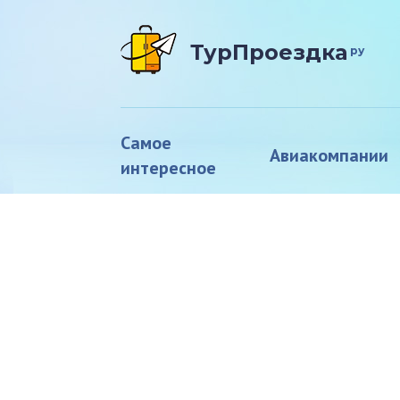
ТурПроездка
ру
Самое
Авиакомпании
интересное