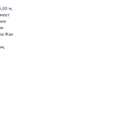
,00 м,
имеет
ле.
ым
ра Жан
ом,