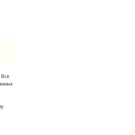
 Все
анных
ну