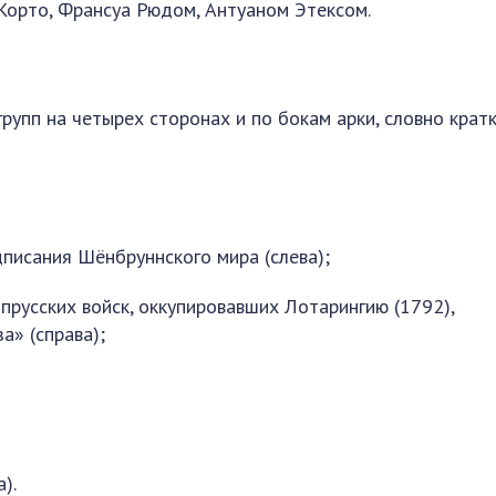
орто, Франсуа Рюдом, Антуаном Этексом.
рупп на четырех сторонах и по бокам арки, словно крат
писания Шёнбруннского мира (слева);
прусских войск, оккупировавших Лотарингию (1792),
а» (справа);
).