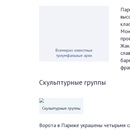
Пар
выс
кла
Мон
про
Жак
Всемирно известные
сла
триумфальные арки
бар
фра
Скульптурные группы
Скульптурные группы
Ворота в Париже украшены четырьмя с