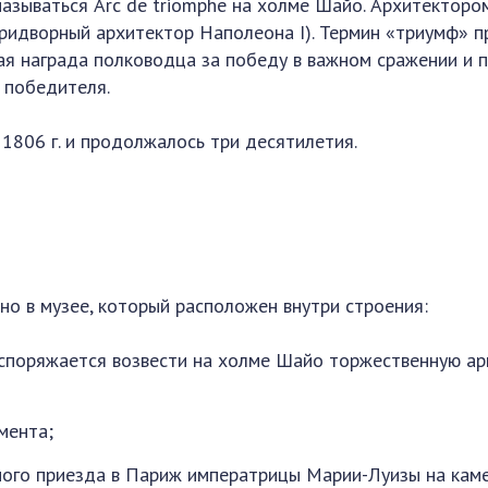
называться Arc de triomphe на холме Шайо. Архитекторо
ридворный архитектор Наполеона I). Термин «триумф» 
ая награда полководца за победу в важном сражении и 
 победителя.
 1806 г. и продолжалось три десятилетия.
но в музее, который расположен внутри строения:
споряжается возвести на холме Шайо торжественную ар
мента;
ного приезда в Париж императрицы Марии-Луизы на кам