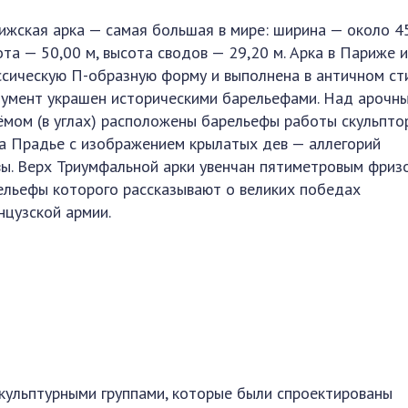
ижская арка — самая большая в мире: ширина — около 45
ота — 50,00 м, высота сводов — 29,20 м. Арка в Париже 
ссическую П-образную форму и выполнена в античном сти
умент украшен историческими барельефами. Над арочн
ёмом (в углах) расположены барельефы работы скульпто
а Прадье с изображением крылатых дев — аллегорий
вы. Верх Триумфальной арки увенчан пятиметровым фриз
ельефы которого рассказывают о великих победах
нцузской армии.
кульптурными группами, которые были спроектированы