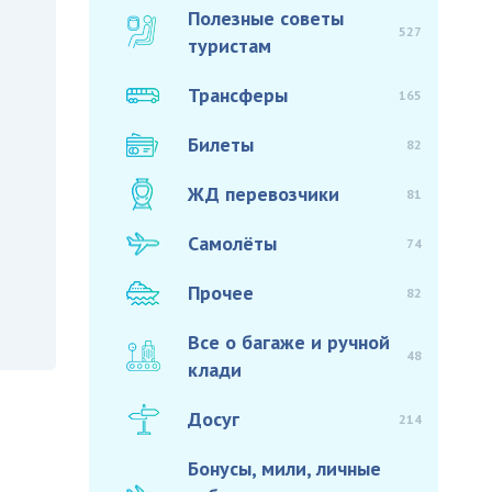
Полезные советы
527
туристам
Трансферы
165
Билеты
82
ЖД перевозчики
81
Самолёты
74
Прочее
82
Все о багаже и ручной
48
клади
Досуг
214
Бонусы, мили, личные