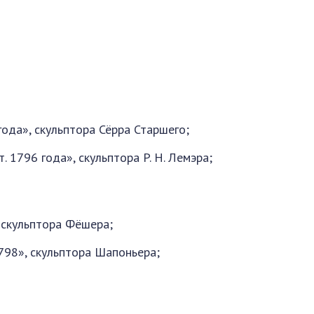
годa», скульптора Сёрра Старшего;
 1796 года», скульпторa P. H. Лемэра;
 скульптора Фёшера;
1798», скульптора Шапоньера;