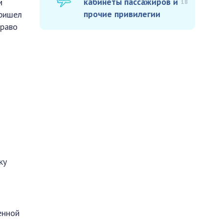
кабинеты пассажиров и
м
18
прочие привилегии
пришел
право
ку
енной