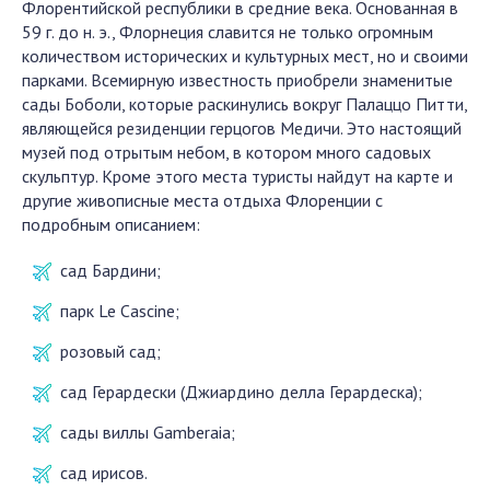
Флорентийской республики в средние века. Основанная в
59 г. до н. э., Флорнеция славится не только огромным
количеством исторических и культурных мест, но и своими
парками. Всемирную известность приобрели знаменитые
сады Боболи, которые раскинулись вокруг Палаццо Питти,
являющейся резиденции герцогов Медичи. Это настоящий
музей под отрытым небом, в котором много садовых
скульптур. Кроме этого места туристы найдут на карте и
другие живописные места отдыха Флоренции с
подробным описанием:
сад Бардини;
парк Le Cascine;
розовый сад;
сад Герардески (Джиардино делла Герардеска);
сады виллы Gamberaia;
сад ирисов.