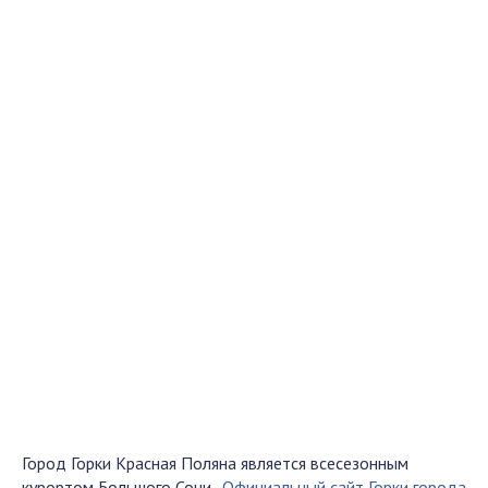
Город Горки Красная Поляна является всесезонным
курортом Большого Сочи.
Официальный сайт Горки города