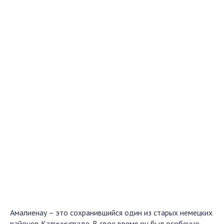
Амалиенау – это сохранившийся один из старых немецких
районов Калининграде. В свое время он был особенно