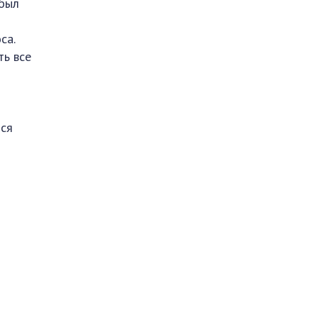
 был
са.
ть все
тся