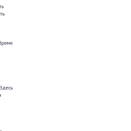
ть
ть
 Время
 Здесь
и