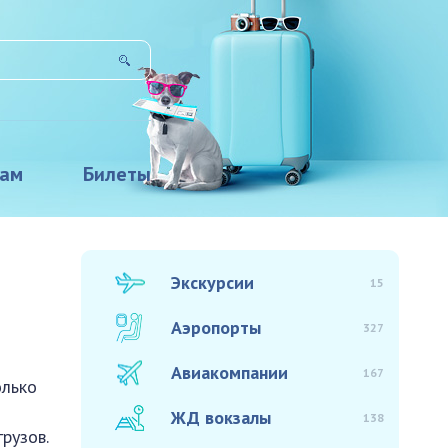
там
Билеты
Экскурсии
15
Аэропорты
327
Авиакомпании
167
олько
ЖД вокзалы
138
рузов.