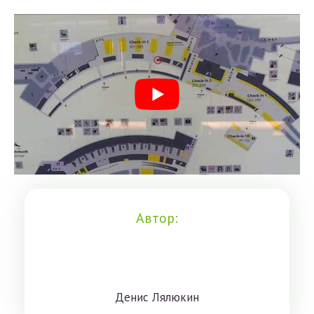
Автор:
Дeниc Лялюкин