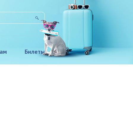
там
Билеты