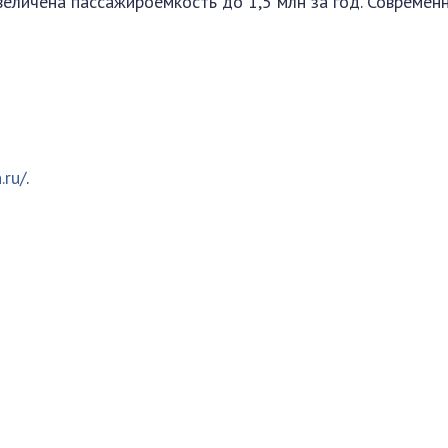
величена пассажироемкость до 1,5 млн за год. Современ
.ru/
.