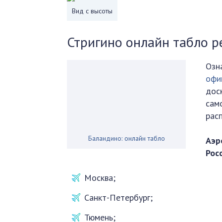
Вид с высоты
Стригино онлайн табло р
Озн
офи
дос
сам
рас
Баландино: онлайн табло
Аэр
Рос
Москва;
Санкт-Петербург;
Тюмень;