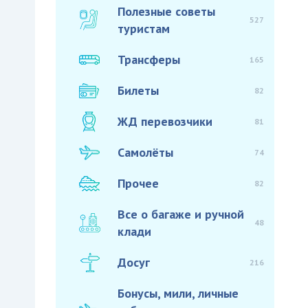
Полезные советы
527
туристам
Трансферы
165
Билеты
82
ЖД перевозчики
81
Самолёты
74
Прочее
82
Все о багаже и ручной
48
клади
Досуг
216
Бонусы, мили, личные