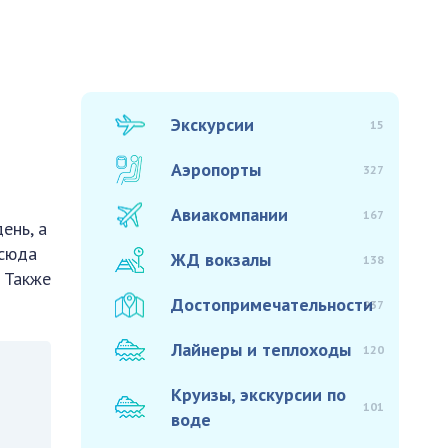
Экскурсии
15
Аэропорты
327
Авиакомпании
167
ень, а
тсюда
ЖД вокзалы
138
 Также
Достопримечательности
937
Лайнеры и теплоходы
120
Круизы, экскурсии по
101
воде