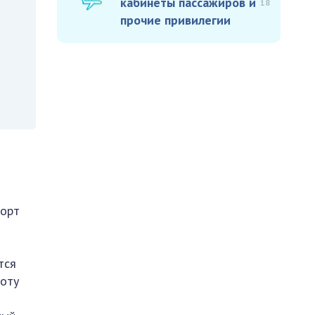
кабинеты пассажиров и
18
прочие привилегии
порт
тся
боту