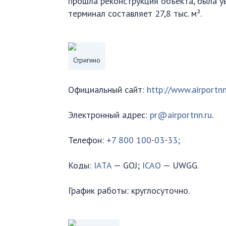
прошла реконструкция объекта, была у
терминал составляет 27,8 тыс. м².
Стригино
Официальный сайт:
http://www.airportnn
Электронный адрес:
pr@airportnn.ru
.
Телефон:
+7 800 100-03-33;
Коды:
IATA
— GOJ;
ICAO
— UWGG.
График работы: круглосуточно.