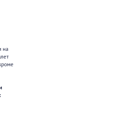
и на
ылет
 кроме
и
: