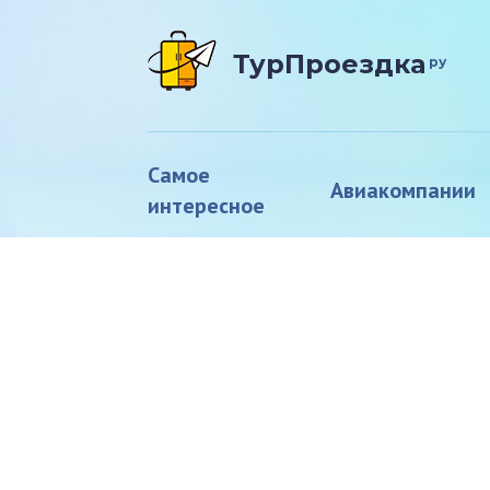
ТурПроездка
ру
Самое
Авиакомпании
интересное