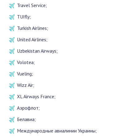
Travel Service;
TUIfly;
Turkish Airlines;
United Airlines;
Uzbekistan Airways;
Volotea;
Vueling;
Wizz Air;
XL Airways France;
Аэрофлот;
Белавиа;
Международные авиалинии Украины;