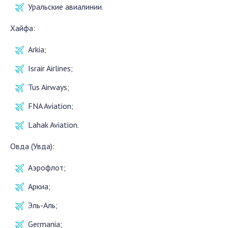
Уральские авиалинии.
Хайфа:
Arkia;
Israir Airlines;
Tus Airways;
FNA Aviation;
Lahak Aviation.
Овда (Увда):
Аэрофлот;
Аркиа;
Эль-Аль;
Germania;