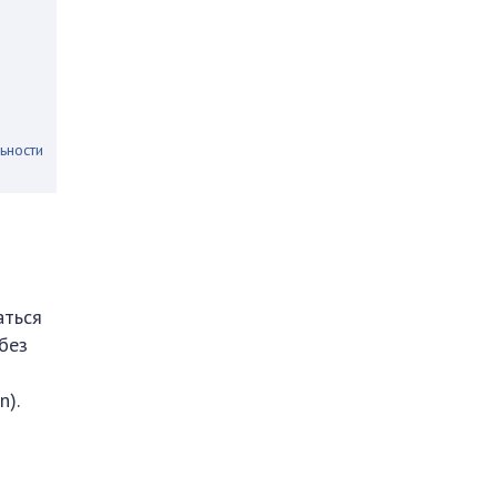
ьности
аться
без
n).