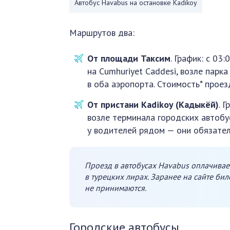
Автобус Havabus на остановке Kadikoy
Маршрутов два:
От площади Таксим
. График: с 03
на Cumhuriyet Caddesi, возле парк
в оба аэропорта. Стоимость* проез
От пристани Kadikoy (Кадыкёй)
. 
возле терминала городских автобу
у водителей рядом — они обязател
Проезд в автобусах Havabus оплачивае
в турецких лирах. Заранее на сайте бил
не принимаются.
Городские автобусы