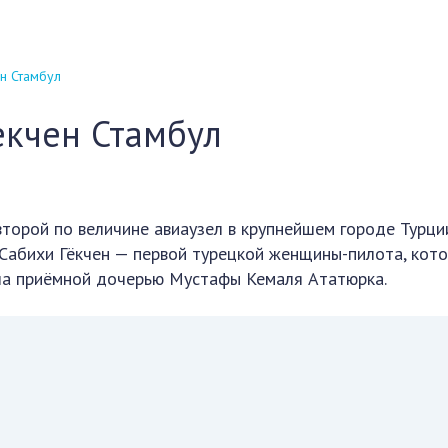
н Стамбул
екчен Стамбул
торой по величине авиаузел в крупнейшем городе Турции
Сабихи Гёкчен — первой турецкой женщины-пилота, кот
ла приёмной дочерью Мустафы Кемаля Ататюрка.