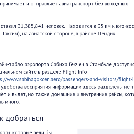
 принимает и отправляет авиатранспорт без выходных
ставил 31,385,841 человек. Находится в 35 км к юго-во
Таксим), на азиатской стороне, в районе Пендик.
айн-табло аэропорта Сабиха Гёкчен в Стамбуле доступн
циальном сайте в разделе Flight Info:
s://www.sabihagokcen.aero/passengers-and-visitors/flight-
 удобства восприятия информации здесь разделены не 
лёт и вылет, но также домашние и внутренние рейсы, ко
нь много.
к добраться
оги, которые вели бы