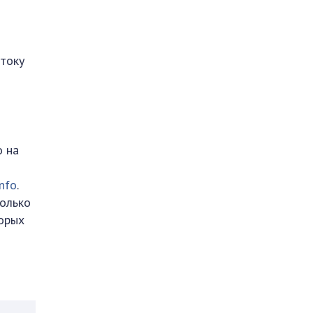
стоку
о на
info
.
только
торых