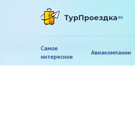
ТурПроездка
ру
Самое
Авиакомпании
интересное