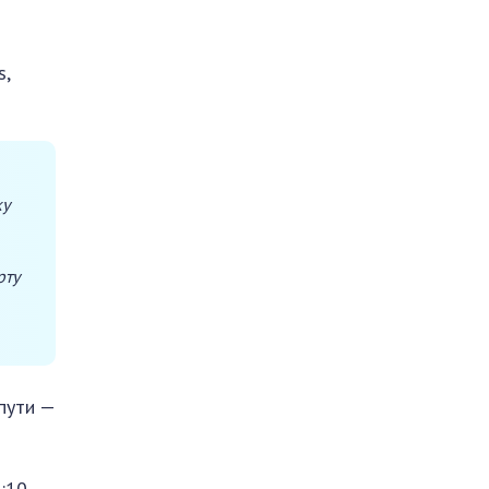
s,
ку
рту
 пути —
:10,