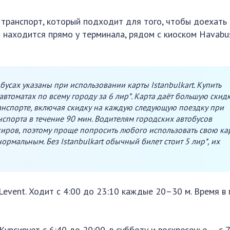
 транспорт, который подходит для того, чтобы доехать
а находится прямо у терминала, рядом с киоском Havabu
бусах указаны при использовании карты Istanbulkart. Купить
втоматах по всему городу за 6 лир*. Карта даёт большую скид
анспорте, включая скидку на каждую следующую поездку при
порта в течение 90 мин. Водителям городских автобусов
иров, поэтому проще попросить любого использовать свою ка
нормальным. Без Istanbulkart обычный билет стоит 5 лир*, их
 Levent. Ходит с 4:00 до 23:10 каждые 20–30 м. Время в
рсирует с 6:40 до 20:00, в субботу и воскресенье — с 7