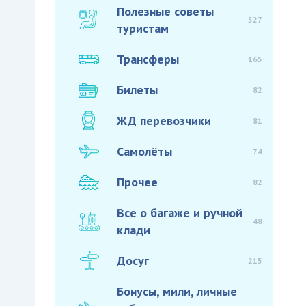
Полезные советы
527
туристам
Трансферы
165
Билеты
82
ЖД перевозчики
81
Самолёты
74
Прочее
82
Все о багаже и ручной
48
клади
Досуг
215
Бонусы, мили, личные