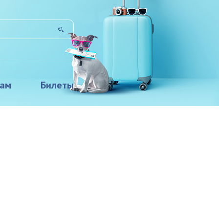
там
Билеты